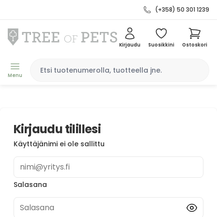
(+358) 50 301 1239
Kirjaudu
Suosikkini
Ostoskori
Menu
Kirjaudu tilillesi
Käyttäjänimi ei ole sallittu
nimi@yritys.fi
Salasana
Salasana