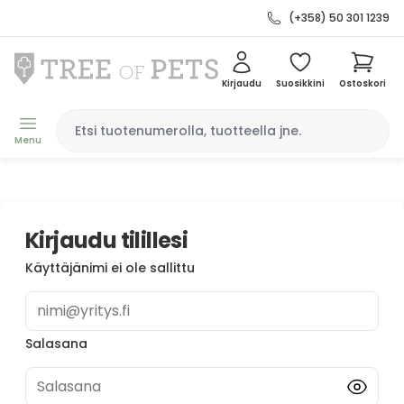
(+358) 50 301 1239
Kirjaudu
Suosikkini
Ostoskori
Menu
Kirjaudu tilillesi
Käyttäjänimi ei ole sallittu
nimi@yritys.fi
Salasana
Salasana