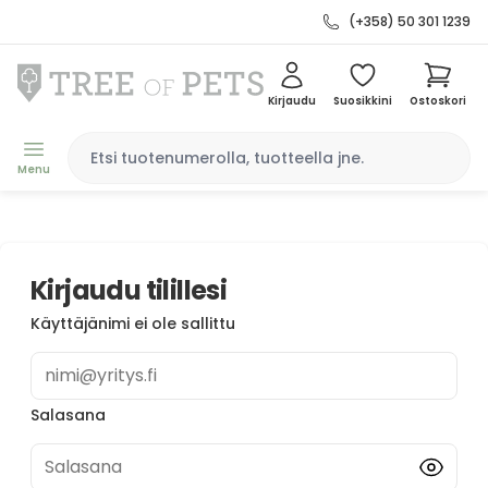
(+358) 50 301 1239
Kirjaudu
Suosikkini
Ostoskori
Menu
Kirjaudu tilillesi
Käyttäjänimi ei ole sallittu
nimi@yritys.fi
Salasana
Salasana