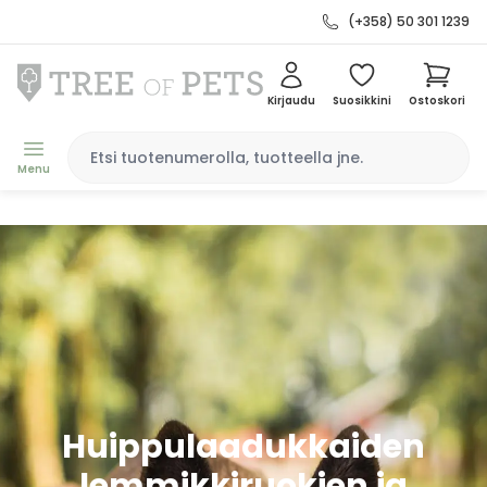
(+358) 50 301 1239
Kirjaudu
Suosikkini
Ostoskori
Menu
Huippulaadukkaiden
lemmikkiruokien ja