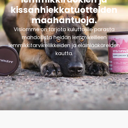
kissanhiekkatuotteiden
maahantuoja.
Visiomme on tarjota kuluttajille parasta
mahdollista heidän lemmikeilleen
lemmikkitarvikeliikkeiden ja eläinlääkäreiden
kautta.