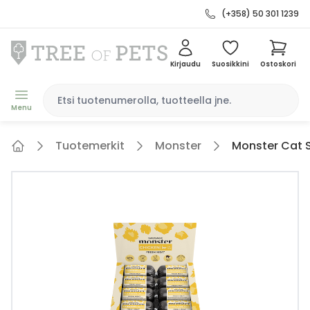
(+358) 50 301 1239
Kirjaudu
Suosikkini
Ostoskori
Menu
Tuotemerkit
Monster
Monster Cat 
Home