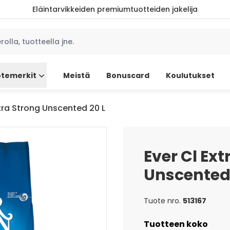
Eläintarvikkeiden premiumtuotteiden jakelija
temerkit
Meistä
Bonuscard
Koulutukset
xtra Strong Unscented 20 L
Ever Cl Ext
Unscented 
Tuote nro.
513167
Tuotteen koko