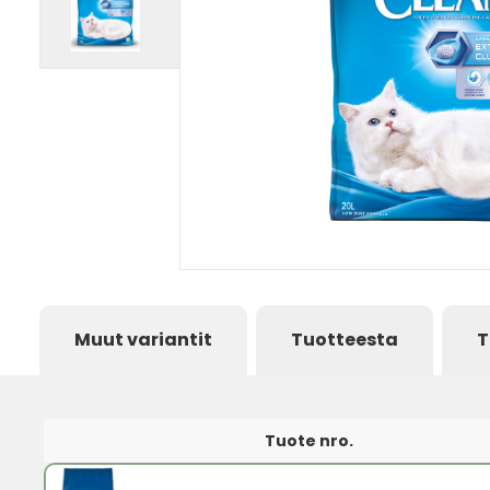
Muut variantit
Tuotteesta
T
Tuote nro.