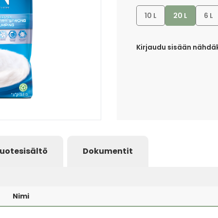
10 L
20 L
6 L
Kirjaudu sisään nähdäk
uotesisältö
Dokumentit
Nimi