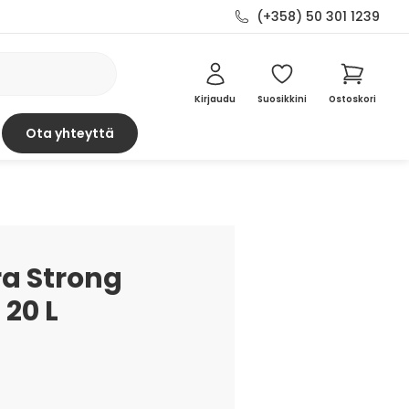
(+358) 50 301 1239
Kirjaudu
Suosikkini
Ostoskori
Ota yhteyttä
ra Strong
20 L