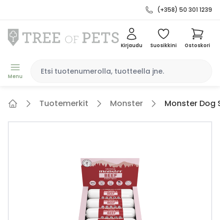
(+358) 50 301 1239
Kirjaudu
Suosikkini
Ostoskori
Menu
Tuotemerkit
Monster
Monster Dog 
Home