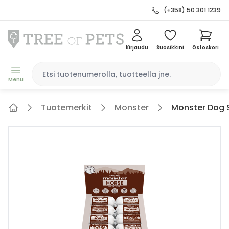
(+358) 50 301 1239
Kirjaudu
Suosikkini
Ostoskori
Menu
Tuotemerkit
Monster
Monster Dog 
Home