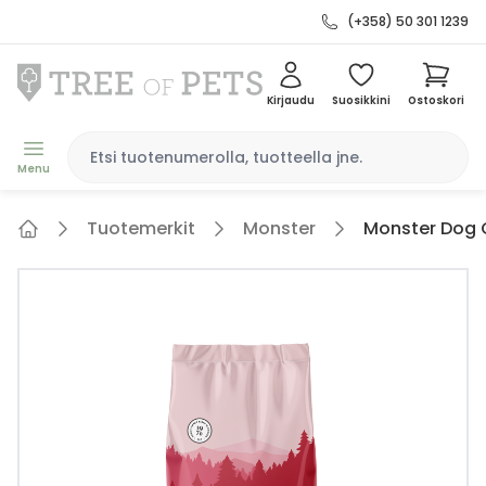
(+358) 50 301 1239
Kirjaudu
Suosikkini
Ostoskori
Menu
Tuotemerkit
Monster
Monster Dog G
Home