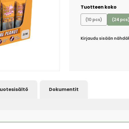
Tuotteen koko
(10 pcs)
(24 pcs
Kirjaudu sisään nähdäk
uotesisältö
Dokumentit