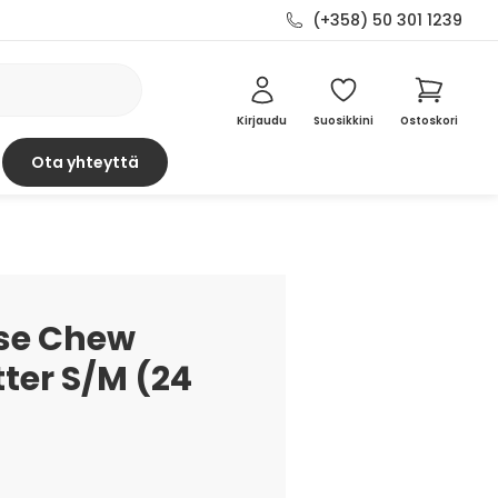
(+358) 50 301 1239
Kirjaudu
Suosikkini
Ostoskori
Ota yhteyttä
se Chew
ter S/M (24