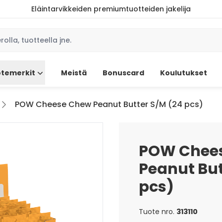
Eläintarvikkeiden premiumtuotteiden jakelija
temerkit
Meistä
Bonuscard
Koulutukset
POW Cheese Chew Peanut Butter S/M (24 pcs)
POW Chee
Peanut But
pcs)
Tuote nro.
313110