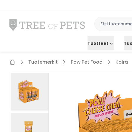
Tuotteet
Tuo
Tuotemerkit
Pow Pet Food
Koira
Home