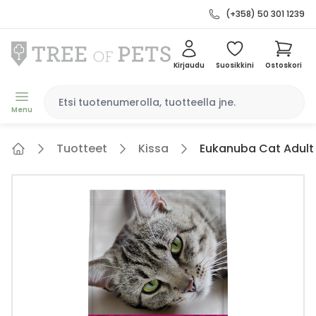
(+358) 50 301 1239
Kirjaudu
Suosikkini
Ostoskori
Menu
Tuotteet
Kissa
Eukanuba Cat Adult 
Home